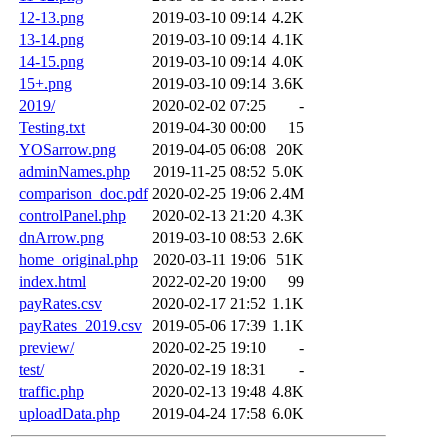
12-13.png
2019-03-10 09:14
4.2K
13-14.png
2019-03-10 09:14
4.1K
14-15.png
2019-03-10 09:14
4.0K
15+.png
2019-03-10 09:14
3.6K
2019/
2020-02-02 07:25
-
Testing.txt
2019-04-30 00:00
15
YOSarrow.png
2019-04-05 06:08
20K
adminNames.php
2019-11-25 08:52
5.0K
comparison_doc.pdf
2020-02-25 19:06
2.4M
controlPanel.php
2020-02-13 21:20
4.3K
dnArrow.png
2019-03-10 08:53
2.6K
home_original.php
2020-03-11 19:06
51K
index.html
2022-02-20 19:00
99
payRates.csv
2020-02-17 21:52
1.1K
payRates_2019.csv
2019-05-06 17:39
1.1K
preview/
2020-02-25 19:10
-
test/
2020-02-19 18:31
-
traffic.php
2020-02-13 19:48
4.8K
uploadData.php
2019-04-24 17:58
6.0K